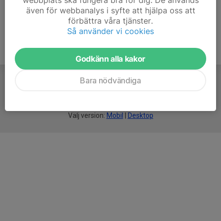
webbplats ska fungera bra för dig. De används
även för webbanalys i syfte att hjälpa oss att
förbättra våra tjänster.
Så använder vi cookies
Godkänn alla kakor
Bara nödvändiga
För
smarta
idrottsföreningar
Välj version:
Mobil
|
Desktop