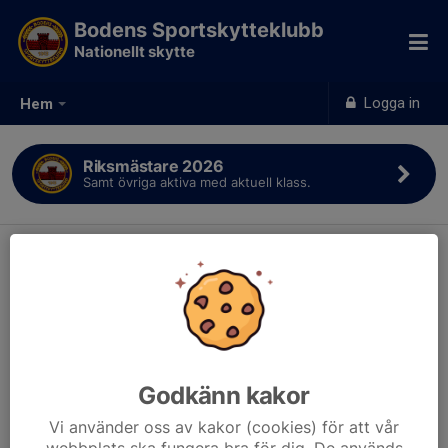
Bodens Sportskytteklubb
Nationellt skytte
Logga in
Hem
Riksmästare 2026
Samt övriga aktiva med aktuell klass.
Godkänn kakor
Vi använder oss av kakor (cookies) för att vår