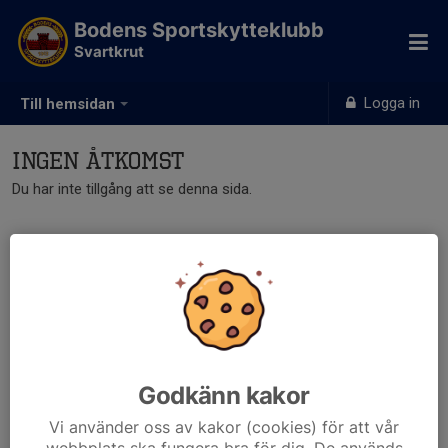
Bodens Sportskytteklubb
Svartkrut
Logga in
Till hemsidan
Ingen åtkomst
Du har inte tillgång att se denna sida.
Godkänn kakor
Vi använder oss av kakor (cookies) för att vår