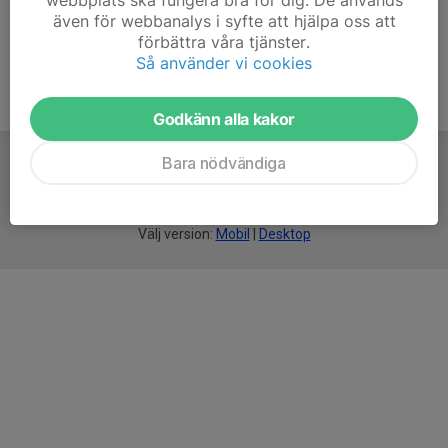
webbplats ska fungera bra för dig. De används
även för webbanalys i syfte att hjälpa oss att
förbättra våra tjänster.
Så använder vi cookies
Godkänn alla kakor
Bara nödvändiga
För
smarta
idrottsföreningar
Välj version:
Mobil
|
Desktop