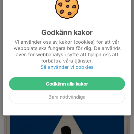
Bra skjutet på SM!
13 jul, 08:47
0 kommentarer
Nu är årets SM över och det har gått bra att följa det via nätet.
Godkänn kakor
Både resultaten och sen även Åke Nordins filmer på Youtube.
Man är stolt att vara med i en förening med så många bra
Vi använder oss av kakor (cookies) för att vår
skyttar.
webbplats ska fungera bra för dig. De används
Bra skjutet alla som var med...
även för webbanalys i syfte att hjälpa oss att
Läs mer
förbättra våra tjänster.
Så använder vi cookies
Hur svåra är fält banorna på ett
Godkänn alla kakor
SM?
Bara nödvändiga
9 jul, 18:19
0 kommentarer