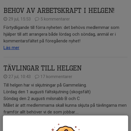
Behov av arbetskraft i helgen!
29 jul, 15:53
5 kommentarer
Förtydligande till förra nyheten: det behövs medlemmar som
hjälper till att arrangera både lördag och söndag, anmäl er i
kommentarsfältet på föregående nyhet!
Läs mer
Tävlingar till helgen
27 jul, 10:43
17 kommentarer
Till helgen har vi skjutningar på Gammeläng.
Lördag den 1 augusti fältskjutning (skogsfält)
Söndag den 2 augusti milsnabb B och C
Målet är att medlemmarna skall kunna skjuta på tävlingarna men
framför allt behöver vi de som jobbar....
Läs mer