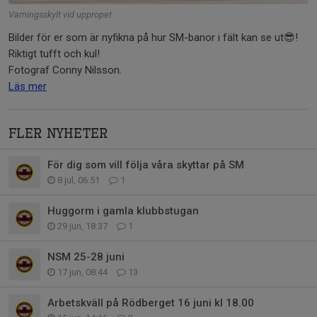
Varningsskylt vid uppropet
Bilder för er som är nyfikna på hur SM-banor i fält kan se ut😎!
Riktigt tufft och kul!
Fotograf Conny Nilsson.
Läs mer
Fler nyheter
För dig som vill följa våra skyttar på SM
8 jul, 06:51
1
Huggorm i gamla klubbstugan
29 jun, 18:37
1
NSM 25-28 juni
17 jun, 08:44
13
Arbetskväll på Rödberget 16 juni kl 18.00