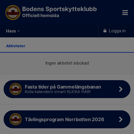
Bodens Sportskytteklubb
Officiell hemsida
Logga in
Hem
Aktiviteter
Ingen aktivitet inbokad
Fasta tider på Gammelängsbanan
Kolla kalendern innan! KLICKA HÄR!
Tävlingsprogram Norrbotten 2026