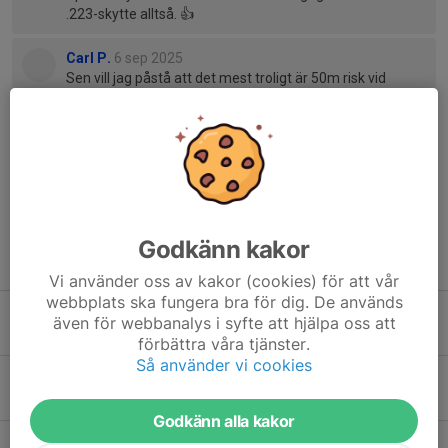
.223-skytte alltså. 👍
Carl P.
6 sep 2025
Sen vill jag påstå att det mest troligt är 50m risk vid
skytte på plåt med gevärskaliber (och det säger jag inte
bara som yrkesofficer 😅) vill tro att detta är tydligt
uppstyrt i SäkB under punkten 3.2.5
Tomas E.
6 sep 2025
Bra jobbat där
Godkänn kakor
Tidigare nyheter
Vi använder oss av kakor (cookies) för att vår
webbplats ska fungera bra för dig. De används
Tider till helgen
även för webbanalys i syfte att hjälpa oss att
30 jul, 09:20
0
förbättra våra tjänster.
Så använder vi cookies
Behov av arbetskraft i helgen!
29 jul, 15:53
5
Godkänn alla kakor
Tävlingar till helgen