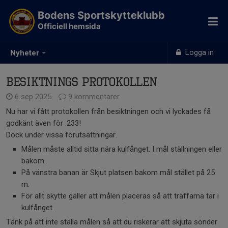
Bodens Sportskytteklubb
Officiell hemsida
Logga in
Nyheter
Besiktnings protokollen
6 sep 2025
9 kommentarer
Nu har vi fått protokollen från besiktningen och vi lyckades få
godkänt även för .233!
Dock under vissa förutsättningar.
Målen måste alltid sitta nära kulfånget. I mål ställningen eller
bakom.
På vänstra banan är Skjut platsen bakom mål stället på 25
m.
För allt skytte gäller att målen placeras så att träffarna tar i
kulfånget.
Tänk på att inte ställa målen så att du riskerar att skjuta sönder