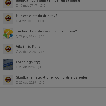
Inbjudan och anmälningar till tävlingar.
17 maj, 07:47
0
Hur vet vi att du är aktiv?
4 feb, 13:35
0
Tänker du sluta vara med i klubben?
28 jan, 10:25
0
Vila i frid Rolle!
22 dec 2025
4
Föreningsintyg
27 okt 2025
0
Skjutbaneinstruktioner och ordningsregler
22 sep 2025
0